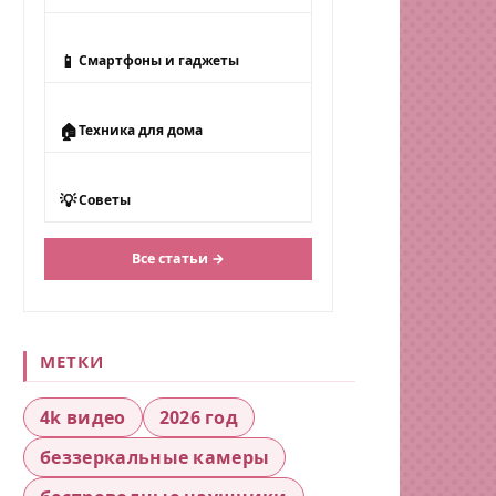
📱
Смартфоны и гаджеты
🏠
Техника для дома
💡
Советы
Все статьи →
МЕТКИ
4k видео
2026 год
беззеркальные камеры