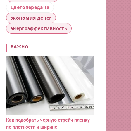
цветопередача
экономия денег
энергоэффективность
ВАЖНО
Как подобрать черную стрейч пленку
по плотности и ширине