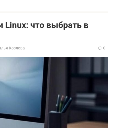
 Linux: что выбрать в
алья Козлова
0