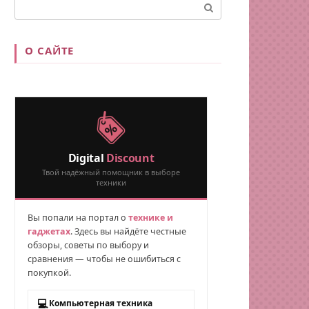
Поиск:
О САЙТЕ
Digital
Discount
Твой надёжный помощник в выборе
техники
Вы попали на портал о
технике и
гаджетах
. Здесь вы найдёте честные
обзоры, советы по выбору и
сравнения — чтобы не ошибиться с
покупкой.
💻
Компьютерная техника