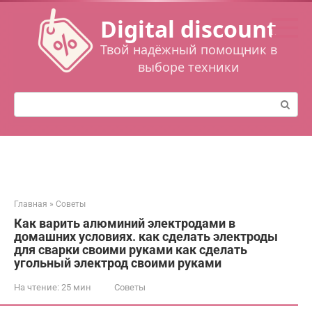
Перейти
Digital discount
к
контенту
Твой надёжный помощник в
выборе техники
Поиск:
Главная
»
Советы
Как варить алюминий электродами в
домашних условиях. как сделать электроды
для сварки своими руками как сделать
угольный электрод своими руками
На чтение:
25 мин
Советы