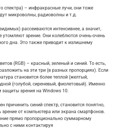
го спектра) – инфракрасные лучи, они тоже
идут микроволны, радиоволны и т.д.
видимых) рассеиваются интенсивнее, а значит,
е утомляют зрение. Они колеблются очень-очень
ного дна. Это также приводит к излишнему
ветов (RGB) – красный, зеленый и синий. То есть,
азложить на эти три (в разных пропорциях). Если
атура становится более теплой (желтый,
одной (голубой, сиреневый, фиолетовый). Именно
 защиты зрения на Windows 10.
ен причинить синий спектр, становится понятно,
ь зрение от компьютера или экрана смартфонов.
ияние прямо пропорционально суммарному
льно с ними контактируя