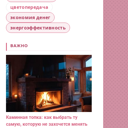
цветопередача
экономия денег
энергоэффективность
ВАЖНО
Каминная топка: как выбрать ту
самую, которую не захочется менять