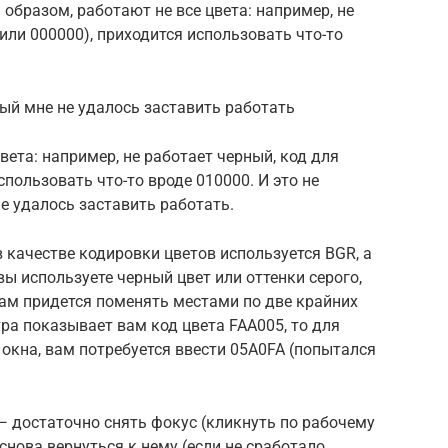
образом, работают не все цвета: например, не
(или 000000), приходится использовать что-то
рый мне не удалось заставить работать
ета: например, не работает черный, код для
спользовать что-то вроде 010000. И это не
е удалось заставить работать.
 в качестве кодировки цветов используется BGR, а
 вы используете черный цвет или оттенки серого,
 вам придется поменять местами по две крайних
тра показывает вам код цвета FAA005, то для
 окна, вам потребуется ввести 05A0FA (попытался
— достаточно снять фокус (кликнуть по рабочему
 снова вернуться к нему (если не сработало,