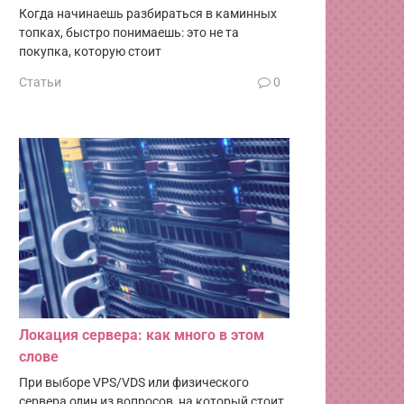
Когда начинаешь разбираться в каминных
топках, быстро понимаешь: это не та
покупка, которую стоит
Статьи
0
Локация сервера: как много в этом
слове
При выборе VPS/VDS или физического
сервера один из вопросов, на который стоит