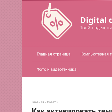
Перейти
к
контенту
Digital 
Твой надёжны
Главная страница
Компьютерная т
Фото и видеотехника
Главная
»
Советы
Как активировать тем