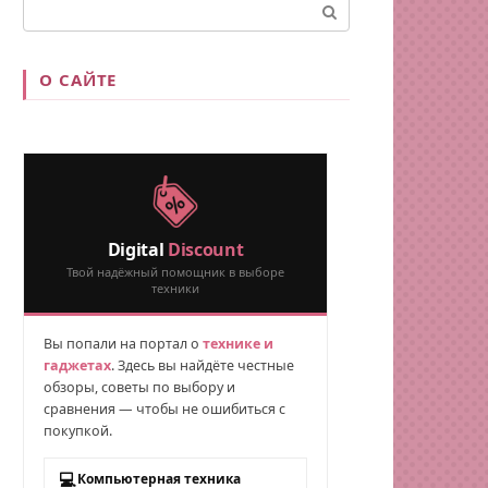
Поиск:
О САЙТЕ
Digital
Discount
Твой надёжный помощник в выборе
техники
Вы попали на портал о
технике и
гаджетах
. Здесь вы найдёте честные
обзоры, советы по выбору и
сравнения — чтобы не ошибиться с
покупкой.
💻
Компьютерная техника