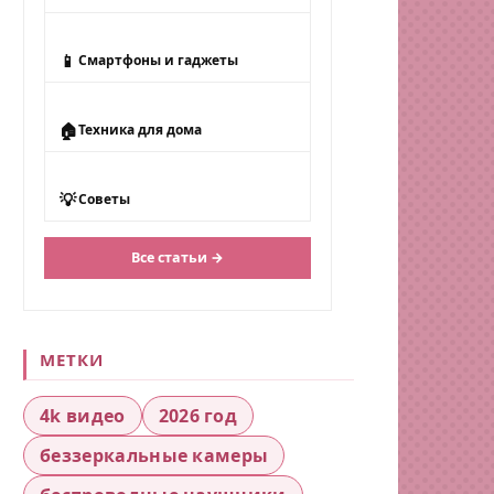
📱
Смартфоны и гаджеты
🏠
Техника для дома
💡
Советы
Все статьи →
МЕТКИ
4k видео
2026 год
беззеркальные камеры