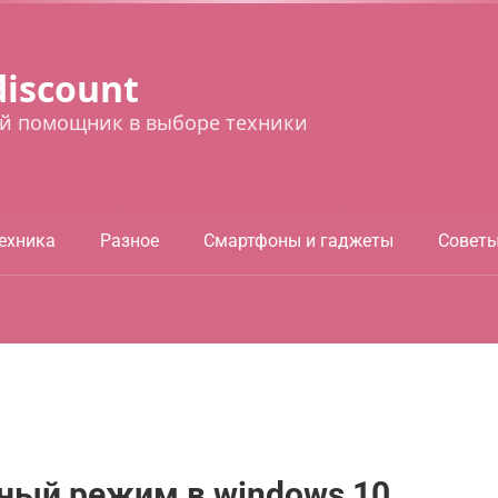
discount
й помощник в выборе техники
ехника
Разное
Смартфоны и гаджеты
Совет
ный режим в windows 10,