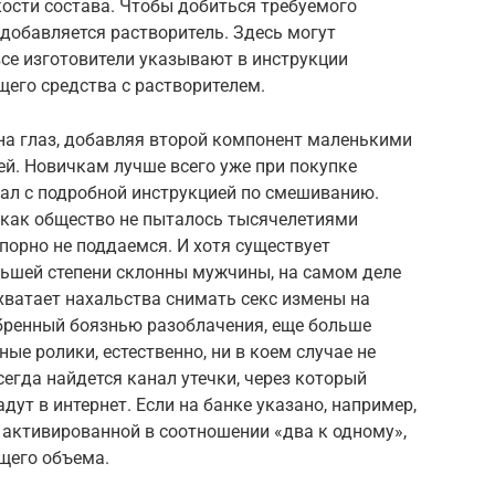
кости состава. Чтобы добиться требуемого
 добавляется растворитель. Здесь могут
все изготовители указывают в инструкции
его средства с растворителем.
на глаз, добавляя второй компонент маленькими
й. Новичкам лучше всего уже при покупке
ал с подробной инструкцией по смешиванию.
 как общество не пыталось тысячелетиями
орно не поддаемся. И хотя существует
ольшей степени склонны мужчины, на самом деле
хватает нахальства снимать секс измены на
обренный боязнью разоблачения, еще больше
ые ролики, естественно, ни в коем случае не
сегда найдется канал утечки, через который
ут в интернет. Если на банке указано, например,
, активированной в соотношении «два к одному»,
щего объема.