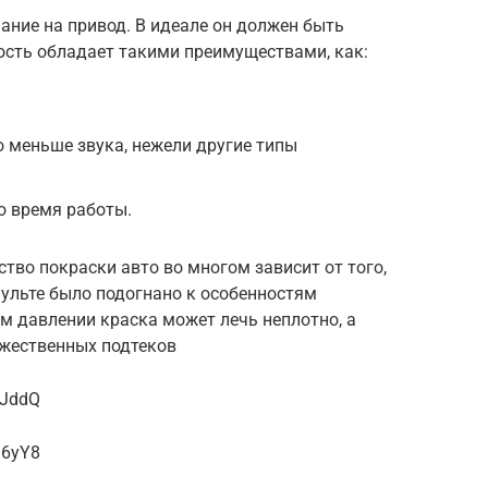
ание на привод. В идеале он должен быть
ость обладает такими преимуществами, как:
о меньше звука, нежели другие типы
о время работы.
тво покраски авто во многом зависит от того,
ульте было подогнано к особенностям
м давлении краска может лечь неплотно, а
жественных подтеков
wJddQ
q6yY8