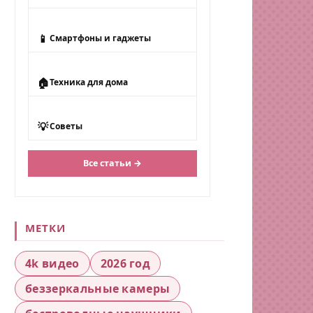
📱
Смартфоны и гаджеты
🏠
Техника для дома
💡
Советы
Все статьи →
МЕТКИ
4k видео
2026 год
беззеркальные камеры