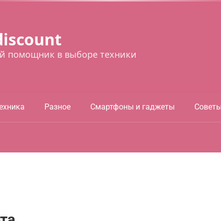
discount
й помощник в выборе техники
ехника
Разное
Смартфоны и гаджеты
Совет
та