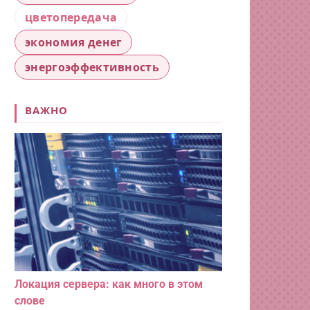
цветопередача
экономия денег
энергоэффективность
ВАЖНО
Локация сервера: как много в этом
слове