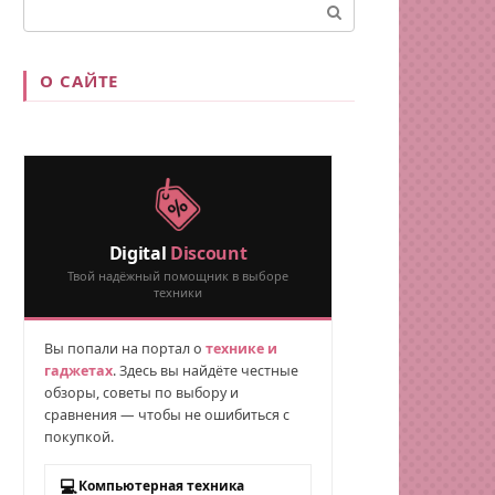
Поиск:
О САЙТЕ
Digital
Discount
Твой надёжный помощник в выборе
техники
Вы попали на портал о
технике и
гаджетах
. Здесь вы найдёте честные
обзоры, советы по выбору и
сравнения — чтобы не ошибиться с
покупкой.
💻
Компьютерная техника