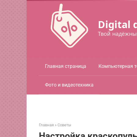
Перейти
к
контенту
Digital 
Твой надёжны
Главная страница
Компьютерная т
Фото и видеотехника
Главная
»
Советы
Настройка краскопуль