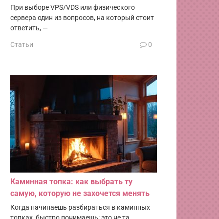
При выборе VPS/VDS или физического
сервера один из вопросов, на который стоит
ответить, —
Статьи
0
Каминная топка: как выбрать ту
самую, которую не захочется менять
Когда начинаешь разбираться в каминных
топках, быстро понимаешь: это не та