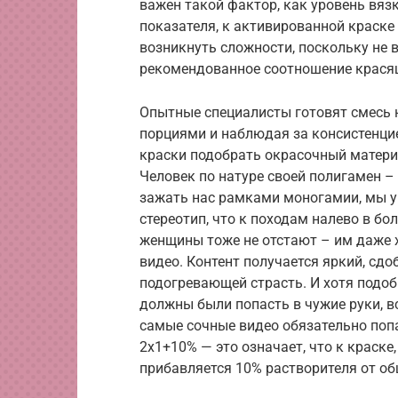
важен такой фактор, как уровень вяз
показателя, к активированной краске
возникнуть сложности, поскольку не 
рекомендованное соотношение красящ
Опытные специалисты готовят смесь 
порциями и наблюдая за консистенцие
краски подобрать окрасочный матери
Человек по натуре своей полигамен –
зажать нас рамками моногамии, мы уп
стереотип, что к походам налево в б
женщины тоже не отстают – им даже 
видео. Контент получается яркий, сд
подогревающей страсть. И хотя подобн
должны были попасть в чужие руки, в
самые сочные видео обязательно попад
2х1+10% — это означает, что к краске
прибавляется 10% растворителя от об