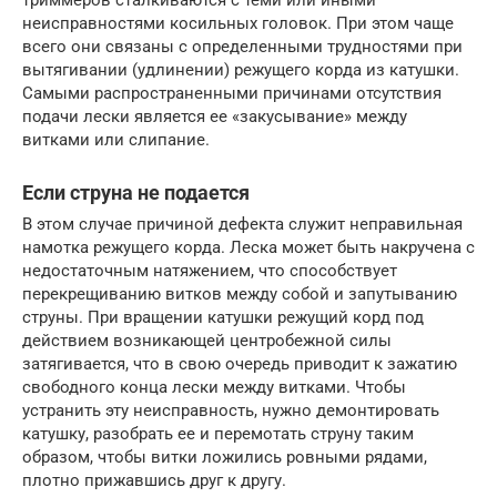
триммеров сталкиваются с теми или иными
неисправностями косильных головок. При этом чаще
всего они связаны с определенными трудностями при
вытягивании (удлинении) режущего корда из катушки.
Самыми распространенными причинами отсутствия
подачи лески является ее «закусывание» между
витками или слипание.
Если струна не подается
В этом случае причиной дефекта служит неправильная
намотка режущего корда. Леска может быть накручена с
недостаточным натяжением, что способствует
перекрещиванию витков между собой и запутыванию
струны. При вращении катушки режущий корд под
действием возникающей центробежной силы
затягивается, что в свою очередь приводит к зажатию
свободного конца лески между витками. Чтобы
устранить эту неисправность, нужно демонтировать
катушку, разобрать ее и перемотать струну таким
образом, чтобы витки ложились ровными рядами,
плотно прижавшись друг к другу.