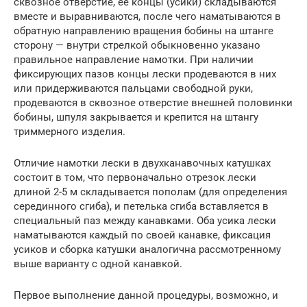
сквозное отверстие, её концы (усики) складываются
вместе и выравниваются, после чего наматываются в
обратную направлению вращения бобины на штанге
сторону — внутри стрелкой обыкновенно указано
правильное направление намотки. При наличии
фиксирующих пазов концы лески продеваются в них
или придерживаются пальцами свободной руки,
продеваются в сквозное отверстие внешней половинки
бобины, шпуля закрывается и крепится на штангу
триммерного изделия.
Отличие намотки лески в двухканавочных катушках
состоит в том, что первоначально отрезок лески
длиной 2-5 м складывается пополам (для определения
серединного сгиба), и петелька сгиба вставляется в
специальный паз между канавками. Оба усика лески
наматываются каждый по своей канавке, фиксация
усиков и сборка катушки аналогична рассмотренному
выше варианту с одной канавкой.
Первое выполнение данной процедуры, возможно, и