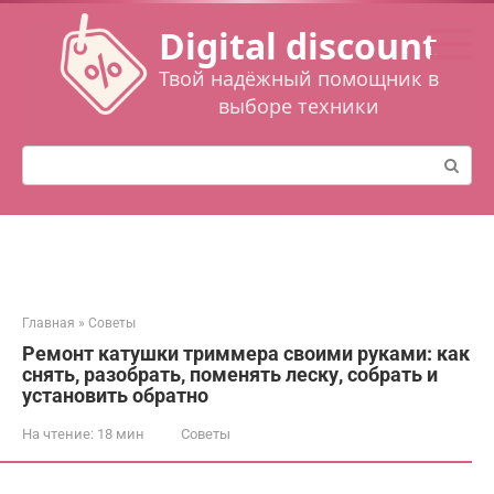
Перейти
Digital discount
к
контенту
Твой надёжный помощник в
выборе техники
Поиск:
Главная
»
Советы
Ремонт катушки триммера своими руками: как
снять, разобрать, поменять леску, собрать и
установить обратно
На чтение:
18 мин
Советы