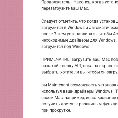
Продолжатель
.
Наконец, когда устан
перезагрузите ваш Mac.
Следует отметить, что когда установ
загрузится в Windows и автоматическ
после
Затем
устанавливать
, чтобы Ас
необходимые драйверы для Windows.
загрузится под Windows
ПРИМЕЧАНИЕ:
загрузить ваш Mac по
нажатой кнопку ALT, пока на экране н
выбрать, хотите ли вы, чтобы он загр
вы
Maintenant
возможность установки
используя ваши драйверы Windows
;
Т
своем Mac, например, использование
получить доступ к различным функци
при прокрутке.