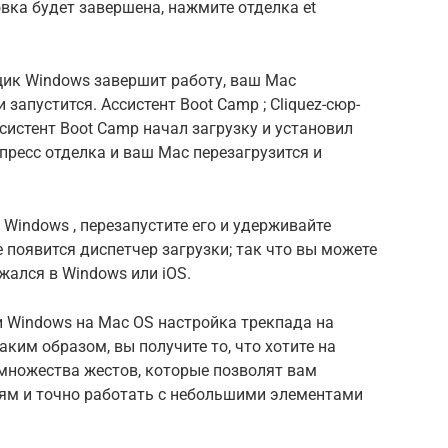
овка будет завершена, нажмите
отделка
et
щик Windows завершит работу, ваш Mac
и запустится.
Ассистент Boot Camp
;
Cliquez-сюр-
систент Boot Camp начал загрузку и установил
пресс
отделка
и ваш Mac перезагрузится и
д Windows
, перезапустите его и удерживайте
е появится диспетчер загрузки;
так что вы можете
ужался в Windows или iOS.
 Windows на Mac OS
настройка трекпада на
аким образом, вы получите то, что хотите на
 множества жестов, которые позволят вам
ям и точно работать с небольшими элементами