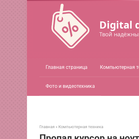
Перейти
к
контенту
Digital 
Твой надёжны
Главная страница
Компьютерная т
Фото и видеотехника
Главная
»
Компьютерная техника
Пропал курсор на ноут