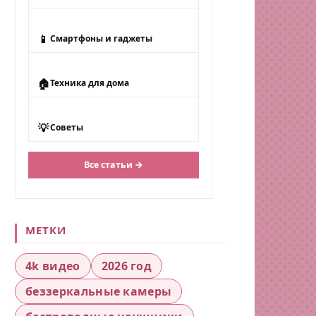
📱
Смартфоны и гаджеты
🏠
Техника для дома
💡
Советы
Все статьи →
МЕТКИ
4k видео
2026 год
беззеркальные камеры