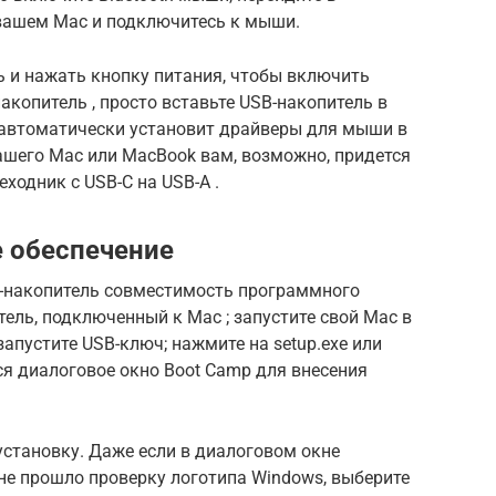
 вашем Mac и подключитесь к мыши.
 и нажать кнопку питания, чтобы включить
копитель , просто вставьте USB-накопитель в
c автоматически установит драйверы для мыши в
ашего Mac или MacBook вам, возможно, придется
ходник с USB-C на USB-A .
 обеспечение
эш-накопитель совместимость программного
тель, подключенный к Mac
;
запустите свой Mac в
запустите USB-ключ;
нажмите на
setup.exe или
я диалоговое окно Boot Camp для внесения
установку.
Даже если в диалоговом окне
не прошло проверку логотипа Windows, выберите