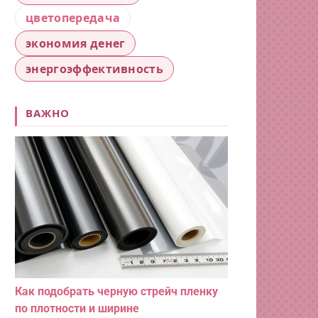
цветопередача
экономия денег
энергоэффективность
ВАЖНО
Как подобрать черную стрейч пленку
по плотности и ширине