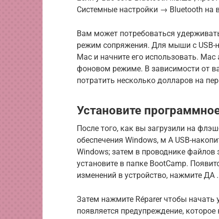
Системные настройки → Bluetooth на
Вам может потребоваться удерживать
режим сопряжения. Для мыши с USB-на
Mac и начните его использовать. Ma
фоновом режиме. В зависимости от в
потратить несколько долларов на пере
Установите программное
После того, как вы загрузили на фл
обеспечения Windows,
м А
USB-накопи
Windows;
затем в проводнике файлов 
установите
в папке BootCamp.
Появитс
изменений в устройство, нажмите
ДА
.
Затем нажмите
Réparer
чтобы начать 
появляется предупреждение, которое 