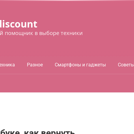
discount
й помощник в выборе техники
ехника
Разное
Смартфоны и гаджеты
Совет
буке, как вернуть