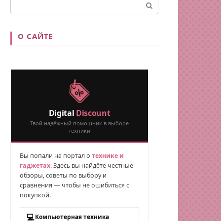
Поиск:
О САЙТЕ
Digital
Discount
Твой надёжный помощник в выборе
техники
Вы попали на портал о
технике и
гаджетах
. Здесь вы найдёте честные
обзоры, советы по выбору и
сравнения — чтобы не ошибиться с
покупкой.
💻
Компьютерная техника