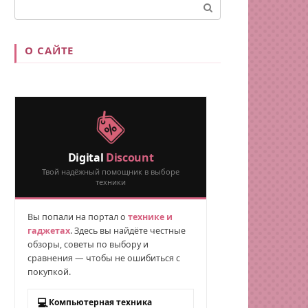
Поиск:
О САЙТЕ
Digital
Discount
Твой надёжный помощник в выборе
техники
Вы попали на портал о
технике и
гаджетах
. Здесь вы найдёте честные
обзоры, советы по выбору и
сравнения — чтобы не ошибиться с
покупкой.
💻
Компьютерная техника