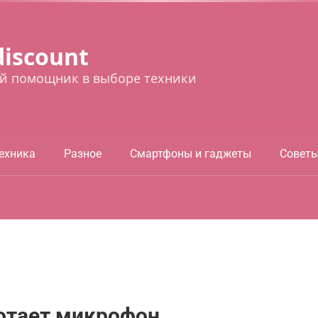
discount
й помощник в выборе техники
ехника
Разное
Смартфоны и гаджеты
Совет
ботает микрофон