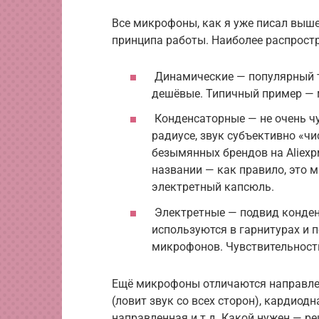
Все микрофоны, как я уже писал выше
принципа работы. Наиболее распрост
Динамические — популярный т
дешёвые. Типичный пример — 
Конденсаторные — не очень чу
радиусе, звук субъективно «ч
безымянных брендов на Aliexp
названии — как правило, это 
электретный капсюль.
Электретные — подвид конден
используются в гарнитурах и
микрофонов. Чувствительность
Ещё микрофоны отличаются направлен
(ловит звук со всех сторон), кардиод
направленная и т.д. Какой нужен — р