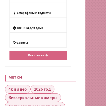
📱
Смартфоны и гаджеты
🏠
Техника для дома
💡
Советы
Все статьи →
МЕТКИ
4k видео
2026 год
беззеркальные камеры