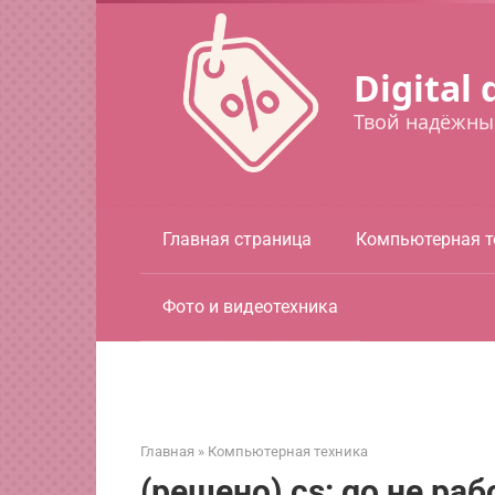
Перейти
к
контенту
Digital 
Твой надёжны
Главная страница
Компьютерная т
Фото и видеотехника
Главная
»
Компьютерная техника
(решено) cs: go не ра