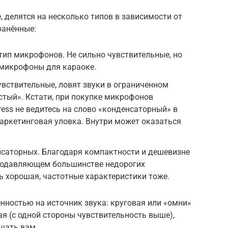
, делятся на несколько типов в зависимости от
ранённые:
ип микрофонов. Не сильно чувствительные, но
микрофоны для караоке.
вствительные, ловят звуки в ограниченном
истый». Кстати, при покупке микрофонов
ress не ведитесь на слово «конденсаторный» в
маркетинговая уловка. Внутри может оказаться
саторных. Благодаря компактности и дешевизне
 подавляющем большинстве недорогих
 хорошая, частотные характеристики тоже.
ностью на источник звука: круговая или «омни»
ная (с одной стороны чувствительность выше),
ешать вам.