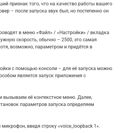
ший признак того, что на качество работы вашего
вер – после запуска звук был, но постепенно он
роводят в меню «Файл» / «Настройки» / вкладка
нужную скорость, обычно – 2500, это самая
отя, возможно, параметром и придётся в
ройки с помощью консоли – для её запуска можно
особом является запуск приложения с
и вызываем её контекстное меню. Далее,
установок параметров запуска определяем
микрофон, введя строку «voice_loopback 1».