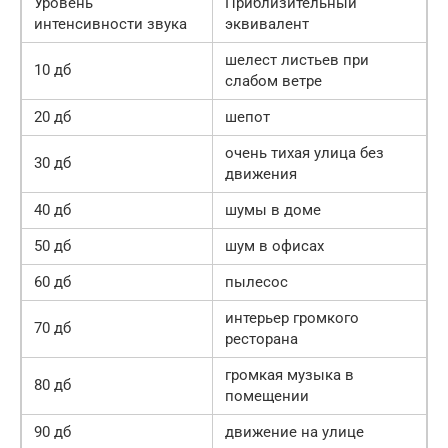
Уровень
Приблизительный
интенсивности звука
эквивалент
шелест листьев при
10 дб
слабом ветре
20 дб
шепот
очень тихая улица без
30 дб
движения
40 дб
шумы в доме
50 дб
шум в офисах
60 дб
пылесос
интерьер громкого
70 дб
ресторана
громкая музыка в
80 дб
помещении
90 дб
движение на улице