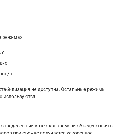
в режимах:
/c
в/c
ров/c
 стабилизация не доступна. Остальные режимы
о используются.
з определенный интервал времени объедененная в
адров при съемке получается ускоренное