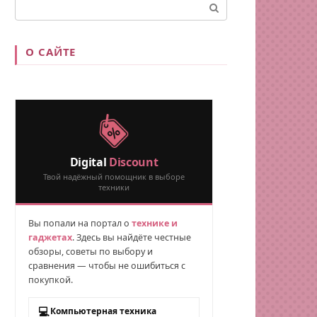
Поиск:
О САЙТЕ
Digital
Discount
Твой надёжный помощник в выборе
техники
Вы попали на портал о
технике и
гаджетах
. Здесь вы найдёте честные
обзоры, советы по выбору и
сравнения — чтобы не ошибиться с
покупкой.
💻
Компьютерная техника