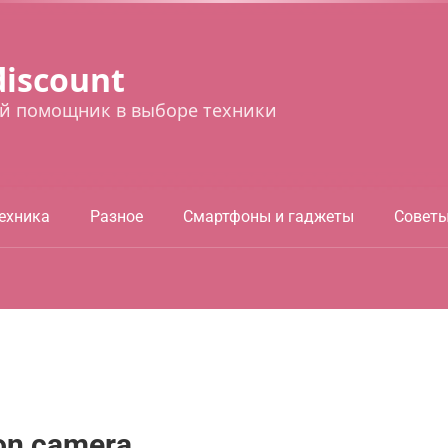
discount
й помощник в выборе техники
ехника
Разное
Смартфоны и гаджеты
Совет
ion camera