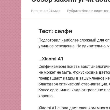
На чтение:
24 мин
Рубрика:
Фото и видеотех
Тест: селфи
Подготовил наиболее сложный для оп
уличное освещение. Не удивительно, ч
…Xiaomi A1
Селфи-камеры показывают аналогичны
не может не быть. Фокусировка даетс
превращают кадры в зашумленное неч
благодаря оптический стабилизации. О
более органична: кадр откровенно пл
хорошо.
Xiaomi A1 снова дает слишком много 