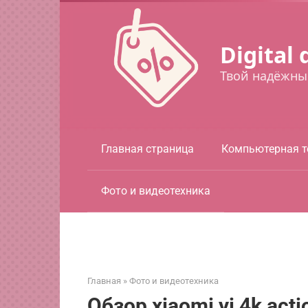
Перейти
к
контенту
Digital 
Твой надёжны
Главная страница
Компьютерная т
Фото и видеотехника
Главная
»
Фото и видеотехника
Обзор xiaomi yi 4k act