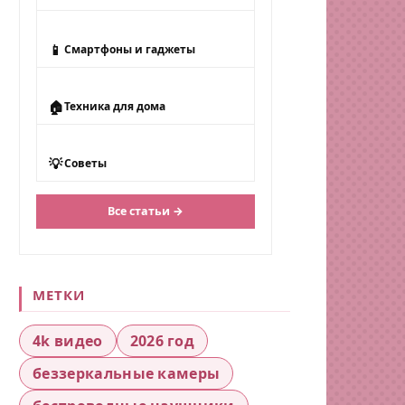
📱
Смартфоны и гаджеты
🏠
Техника для дома
💡
Советы
Все статьи →
МЕТКИ
4k видео
2026 год
беззеркальные камеры