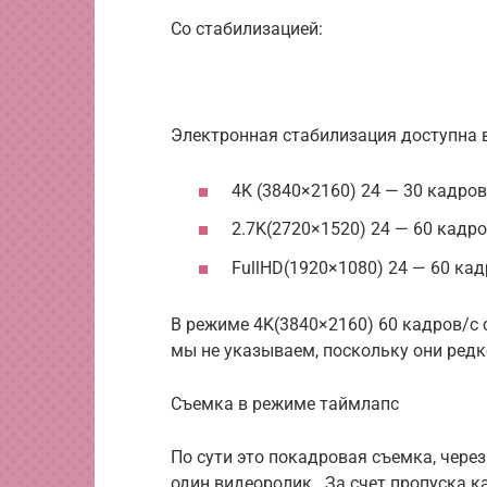
Со стабилизацией:
Электронная стабилизация доступна 
4K (3840×2160) 24 — 30 кадров
2.7K(2720×1520) 24 — 60 кадро
FullHD(1920×1080) 24 — 60 кад
В режиме 4K(3840×2160) 60 кадров/c
мы не указываем, поскольку они редк
Съемка в режиме таймлапс
По сути это покадровая съемка, чере
один видеоролик. За счет пропуска к