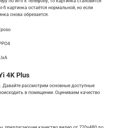
ру по wi-fi к телефону, то картинка становится
-fi картинка остаётся нормальной, но если
инка снова обрезается.
Yposo
DPPO4
LlxA
i 4K Plus
о. Давайте рассмотрим основные доступные
роисходить в помещении. Оцениваем качество
, предлагающие качество видео от 720х480 до