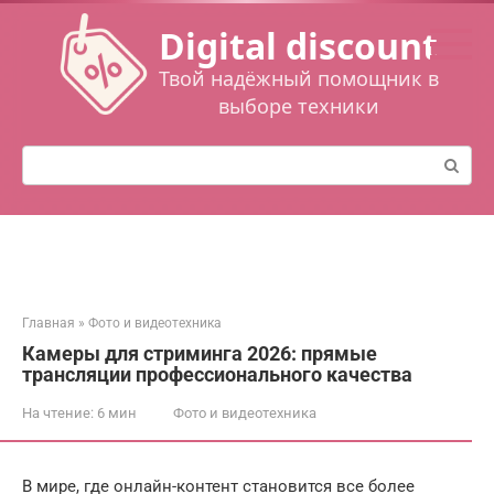
Перейти
Digital discount
к
контенту
Твой надёжный помощник в
выборе техники
Поиск:
Главная
»
Фото и видеотехника
Камеры для стриминга 2026: прямые
трансляции профессионального качества
На чтение:
6 мин
Фото и видеотехника
В мире, где онлайн-контент становится все более