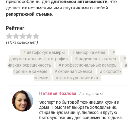
приспособлены для
длительной автономности
, что
делает их незаменимыми спутниками в любой
репортажной съемке
.
Рейтинг
( Пока оценок нет )
автофокус камеры
выбор камеры
документальная фотография
надежность камер
низкая освещенность
профессиональные камеры
прочные камеры
серийная съемка
скорость
съемки
фотожурналистика
Наталья Козлова
/ автор статьи
Эксперт по бытовой технике для кухни и
дома. Помогает выбрать холодильник,
стиральную машину, пылесос и другую
бытовую технику для современного дома.