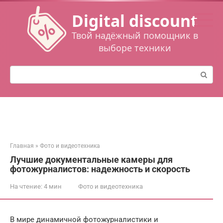
Перейти
Digital discount
к
контенту
Твой надёжный помощник в
выборе техники
Поиск:
Главная
»
Фото и видеотехника
Лучшие документальные камеры для
фотожурналистов: надежность и скорость
На чтение:
4 мин
Фото и видеотехника
В мире динамичной фотожурналистики и