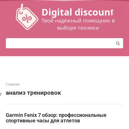
Перейти
Digital discount
к
контенту
Твой надёжный помощник в
выборе техники
Поиск:
Главная
анализ тренировок
Garmin Fenix 7 обзор: профессиональные
спортивные часы для атлетов