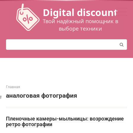
Перейти
Digital discount
к
контенту
Твой надёжный помощник в
выборе техники
Поиск:
Главная
аналоговая фотография
Пленочные камеры-мыльницы: возрождение
ретро фотографии