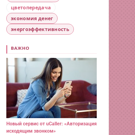
цветопередача
экономия денег
энергоэффективность
ВАЖНО
Новый сервис от uCaller: «Авторизация
исходящим звонком»