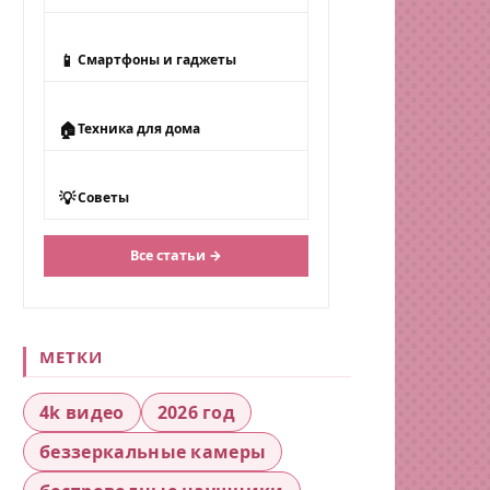
📱
Смартфоны и гаджеты
🏠
Техника для дома
💡
Советы
Все статьи →
МЕТКИ
4k видео
2026 год
беззеркальные камеры