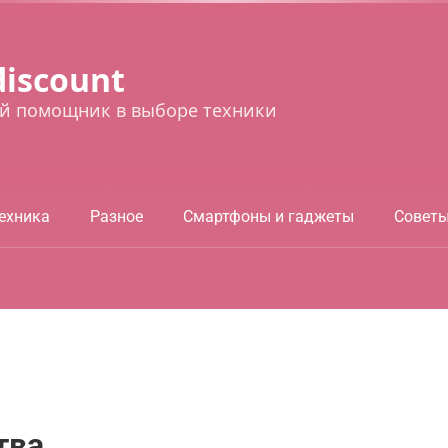
discount
й помощник в выборе техники
ехника
Разное
Смартфоны и гаджеты
Совет
тва