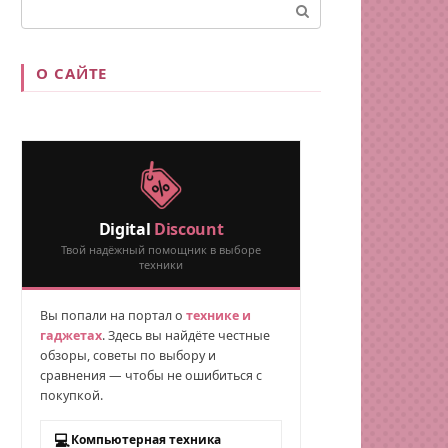
Поиск:
О САЙТЕ
Digital
Discount
Твой надёжный помощник в выборе
техники
Вы попали на портал о
технике и
гаджетах
. Здесь вы найдёте честные
обзоры, советы по выбору и
сравнения — чтобы не ошибиться с
покупкой.
💻
Компьютерная техника