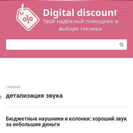
Перейти
Digital discount
к
контенту
Твой надёжный помощник в
выборе техники
Поиск:
Главная
детализация звука
Бюджетные наушники и колонки: хороший звук
за небольшие деньги