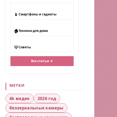
📱
Смартфоны и гаджеты
🏠
Техника для дома
💡
Советы
Все статьи →
МЕТКИ
4k видео
2026 год
беззеркальные камеры