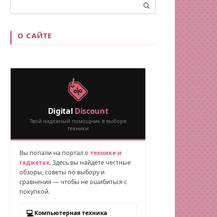
Поиск:
О САЙТЕ
Digital
Discount
Твой надёжный помощник в выборе
техники
Вы попали на портал о
технике и
гаджетах
. Здесь вы найдёте честные
обзоры, советы по выбору и
сравнения — чтобы не ошибиться с
покупкой.
💻
Компьютерная техника