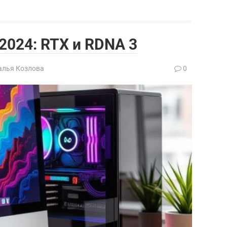
2024: RTX и RDNA 3
алья Козлова
0