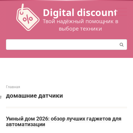
Перейти
Digital discount
к
контенту
Твой надёжный помощник в
выборе техники
Поиск:
Главная
домашние датчики
Умный дом 2026: обзор лучших гаджетов для
автоматизации