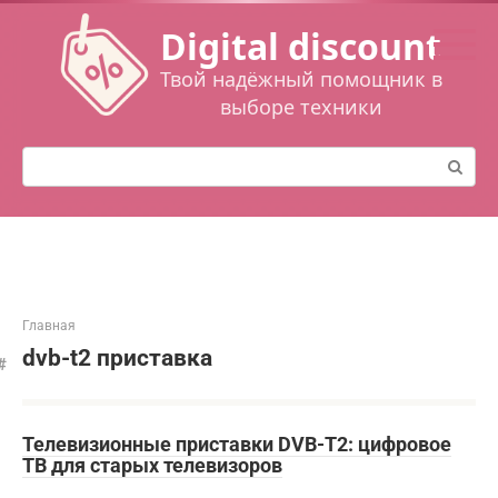
Перейти
Digital discount
к
контенту
Твой надёжный помощник в
выборе техники
Поиск:
Главная
dvb-t2 приставка
Телевизионные приставки DVB-T2: цифровое
ТВ для старых телевизоров