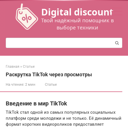
Перейти
Digital discount
к
контенту
Твой надёжный помощник в
выборе техники
Поиск:
Главная
»
Статьи
Раскрутка TikTok через просмотры
На чтение:
2 мин
Статьи
Введение в мир TikTok
TikTok стал одной из самых популярных социальных
платформ среди молодежи и не только. Её динамичный
формат коротких видеороликов предоставляет