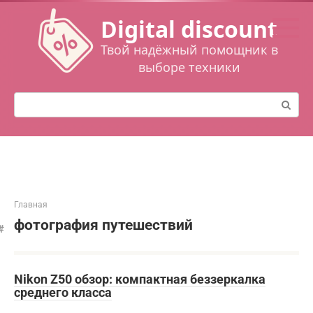
Перейти
Digital discount
к
контенту
Твой надёжный помощник в
выборе техники
Поиск:
Главная
фотография путешествий
Nikon Z50 обзор: компактная беззеркалка
среднего класса