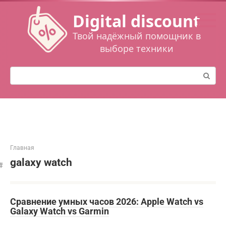
Перейти
Digital discount
к
контенту
Твой надёжный помощник в
выборе техники
Поиск:
Главная
galaxy watch
Сравнение умных часов 2026: Apple Watch vs
Galaxy Watch vs Garmin