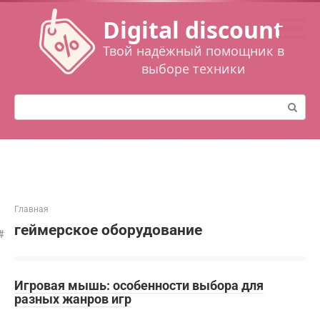
Перейти
Digital discount
к
контенту
Твой надёжный помощник в
выборе техники
Поиск:
Главная
геймерское оборудование
Игровая мышь: особенности выбора для
разных жанров игр