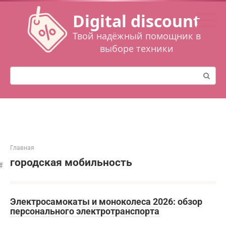
Перейти
Digital discount
к
контенту
Твой надёжный помощник в
выборе техники
Поиск:
Главная
городская мобильность
Электросамокаты и моноколеса 2026: обзор
персонального электротранспорта