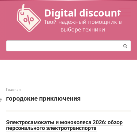
Перейти
Digital discount
к
контенту
Твой надёжный помощник в
выборе техники
Поиск:
Главная
городские приключения
Электросамокаты и моноколеса 2026: обзор
персонального электротранспорта