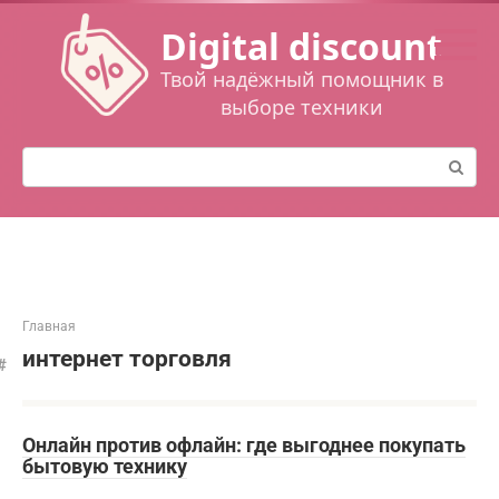
Перейти
Digital discount
к
контенту
Твой надёжный помощник в
выборе техники
Поиск:
Главная
интернет торговля
Онлайн против офлайн: где выгоднее покупать
бытовую технику