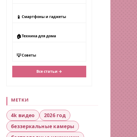
📱
Смартфоны и гаджеты
🏠
Техника для дома
💡
Советы
Все статьи →
МЕТКИ
4k видео
2026 год
беззеркальные камеры