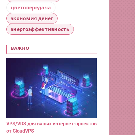
цветопередача
экономия денег
энергоэффективность
ВАЖНО
VPS/VDS для ваших интернет-проектов
от CloudVPS