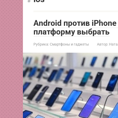
Android против iPhon
платформу выбрать
Рубрика:
Смартфоны и гаджеты
Автор:
Ната