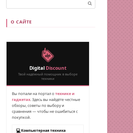
Поиск:
О САЙТЕ
Digital
Discount
Твой надёжный помощник в выборе
техники
Вы попали на портал о
технике и
гаджетах
. Здесь вы найдёте честные
обзоры, советы по выбору и
сравнения — чтобы не ошибиться с
покупкой.
💻
Компьютерная техника