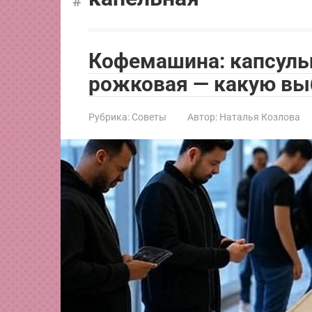
Кофемашина: капсульн
рожковая — какую вы
Рубрика:
Советы
Автор:
Наталья Козлова