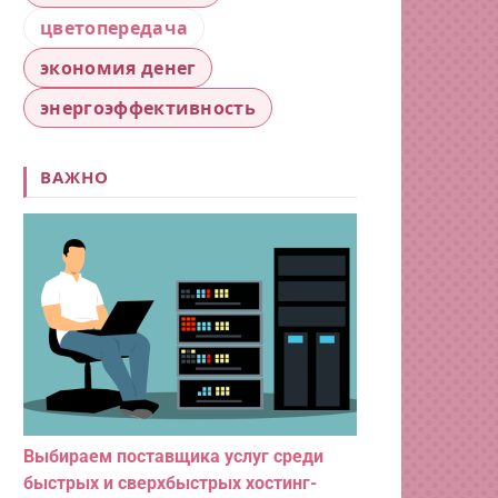
цветопередача
экономия денег
энергоэффективность
ВАЖНО
Выбираем поставщика услуг среди
быстрых и сверхбыстрых хостинг-