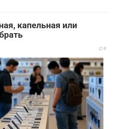
ая, капельная или
брать
0