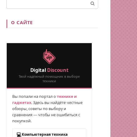
Поиск:
О САЙТЕ
Digital
Discount
Твой надёжный помощник в выборе
техники
Вы попали на портал о
технике и
гаджетах
. Здесь вы найдёте честные
обзоры, советы по выбору и
сравнения — чтобы не ошибиться с
покупкой.
💻
Компьютерная техника