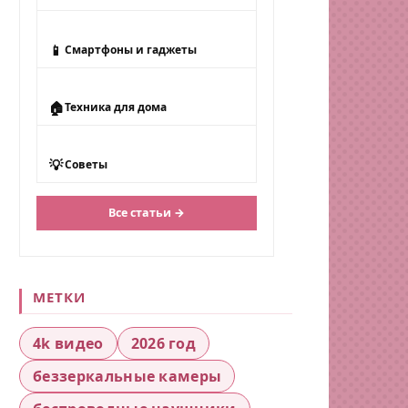
📱
Смартфоны и гаджеты
🏠
Техника для дома
💡
Советы
Все статьи →
МЕТКИ
4k видео
2026 год
беззеркальные камеры