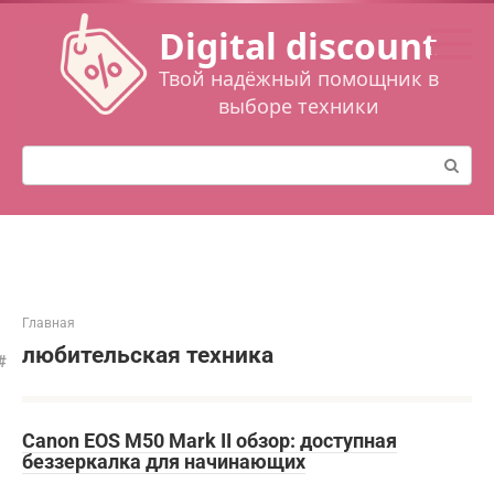
Перейти
Digital discount
к
контенту
Твой надёжный помощник в
выборе техники
Поиск:
Главная
любительская техника
Canon EOS M50 Mark II обзор: доступная
беззеркалка для начинающих