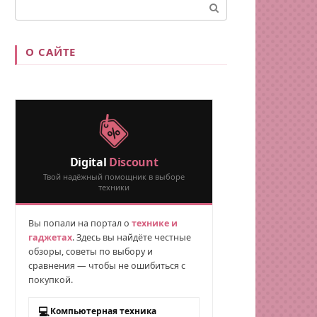
Поиск:
О САЙТЕ
Digital
Discount
Твой надёжный помощник в выборе
техники
Вы попали на портал о
технике и
гаджетах
. Здесь вы найдёте честные
обзоры, советы по выбору и
сравнения — чтобы не ошибиться с
покупкой.
💻
Компьютерная техника