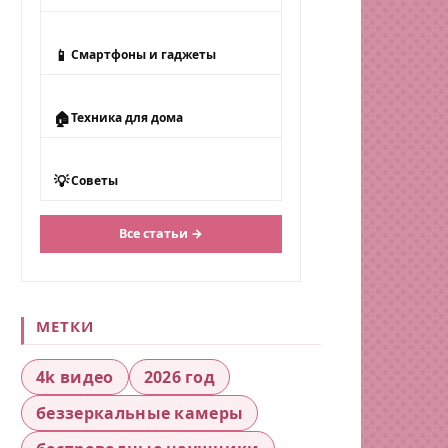
📱
Смартфоны и гаджеты
🏠
Техника для дома
💡
Советы
Все статьи →
МЕТКИ
4k видео
2026 год
беззеркальные камеры