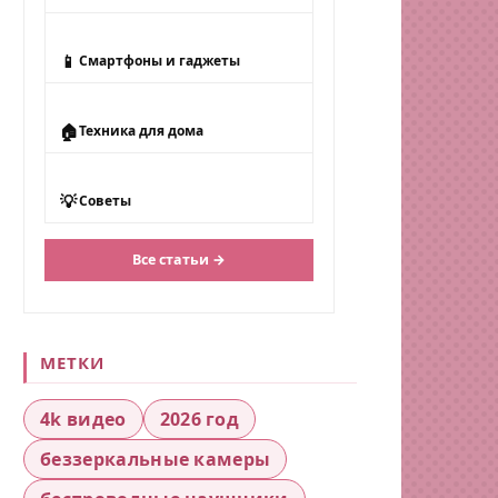
📱
Смартфоны и гаджеты
🏠
Техника для дома
💡
Советы
Все статьи →
МЕТКИ
4k видео
2026 год
беззеркальные камеры