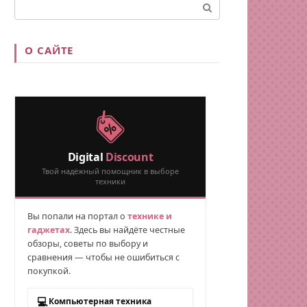
Поиск:
О САЙТЕ
Digital
Discount
Твой надёжный помощник в выборе
техники
Вы попали на портал о
технике и
гаджетах
. Здесь вы найдёте честные
обзоры, советы по выбору и
сравнения — чтобы не ошибиться с
покупкой.
💻
Компьютерная техника