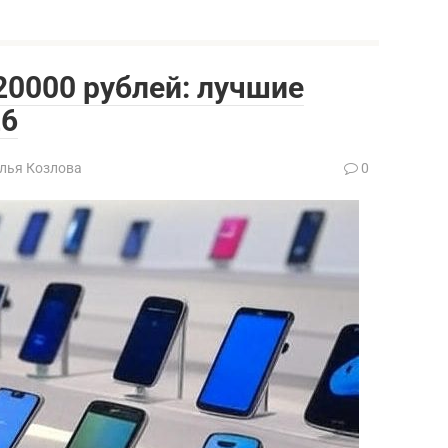
20000 рублей: лучшие
26
лья Козлова
0