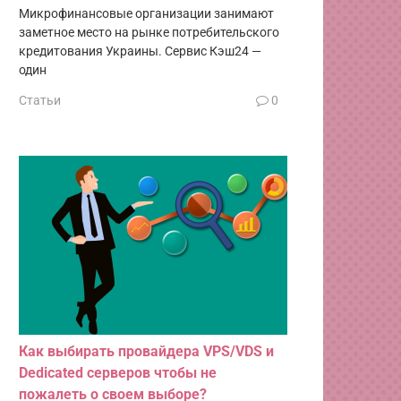
Микрофинансовые организации занимают
заметное место на рынке потребительского
кредитования Украины. Сервис Кэш24 —
один
Статьи
0
Как выбирать провайдера VPS/VDS и
Dedicated серверов чтобы не
пожалеть о своем выборе?