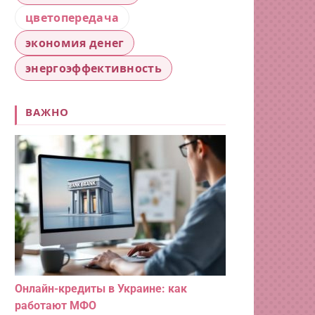
цветопередача
экономия денег
энергоэффективность
ВАЖНО
Онлайн-кредиты в Украине: как
работают МФО