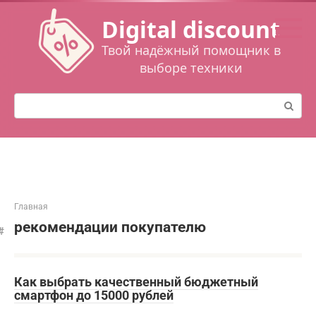
Перейти
Digital discount
к
контенту
Твой надёжный помощник в
выборе техники
Поиск:
Главная
рекомендации покупателю
Как выбрать качественный бюджетный
смартфон до 15000 рублей