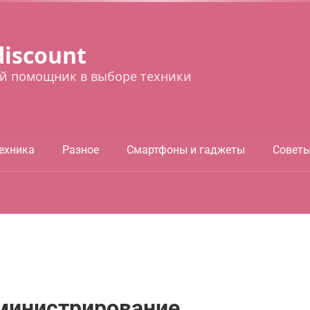
discount
й помощник в выборе техники
ехника
Разное
Смартфоны и гаджеты
Совет
министрирование