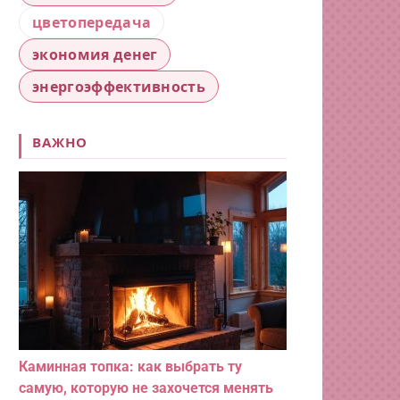
цветопередача
экономия денег
энергоэффективность
ВАЖНО
Каминная топка: как выбрать ту
самую, которую не захочется менять