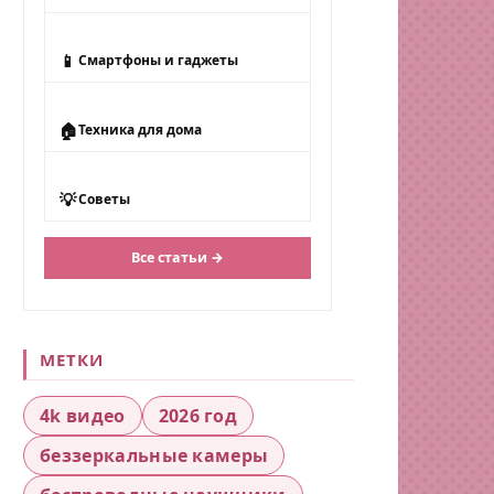
📱
Смартфоны и гаджеты
🏠
Техника для дома
💡
Советы
Все статьи →
МЕТКИ
4k видео
2026 год
беззеркальные камеры