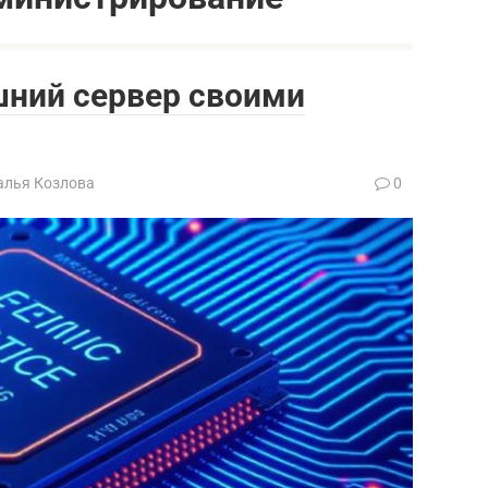
шний сервер своими
алья Козлова
0