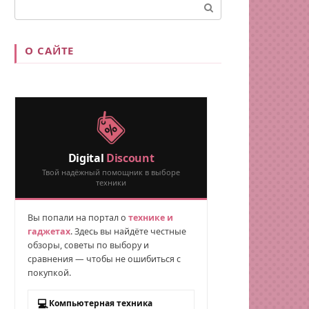
Поиск:
О САЙТЕ
Digital
Discount
Твой надёжный помощник в выборе
техники
Вы попали на портал о
технике и
гаджетах
. Здесь вы найдёте честные
обзоры, советы по выбору и
сравнения — чтобы не ошибиться с
покупкой.
💻
Компьютерная техника