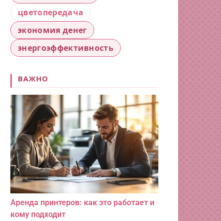
цветопередача
экономия денег
энергоэффективность
ВАЖНО
Аренда принтеров: как это работает и
кому подходит