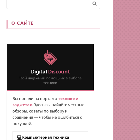
Поиск:
О САЙТЕ
Digital
Discount
Твой надёжный помощник в выборе
техники
Вы попали на портал о
технике и
гаджетах
. Здесь вы найдёте честные
обзоры, советы по выбору и
сравнения — чтобы не ошибиться с
покупкой.
💻
Компьютерная техника