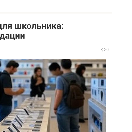
для школьника:
ндации
0