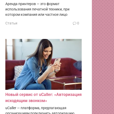
Аренда принтеров — это формат
использования печатной техники, при
котором компания или частное лицо
Статьи
0
Новый сервис от uCaller: «Авторизация
исходящим звонком»
uCaller — платформа, предлагающая
организациям подключить авторизацию