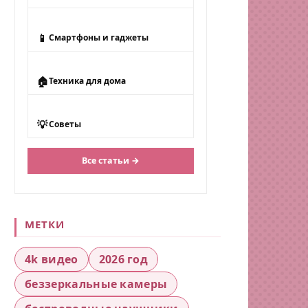
📱
Смартфоны и гаджеты
🏠
Техника для дома
💡
Советы
Все статьи →
МЕТКИ
4k видео
2026 год
беззеркальные камеры