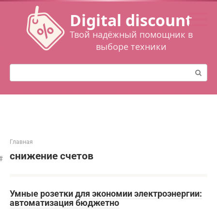
Перейти
Digital discount
к
контенту
Твой надёжный помощник в
выборе техники
Поиск:
Главная
снижение счетов
Умные розетки для экономии электроэнергии:
автоматизация бюджетно