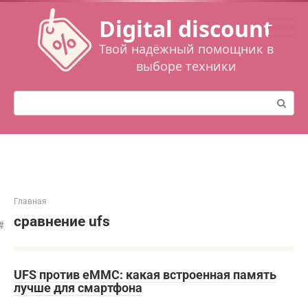
Перейти
Digital discount
к
контенту
Твой надёжный помощник в
выборе техники
Поиск:
Главная
сравнение ufs
UFS против eMMC: какая встроенная память
лучше для смартфона