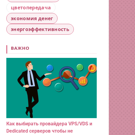
цветопередача
экономия денег
энергоэффективность
ВАЖНО
Как выбирать провайдера VPS/VDS и
Dedicated серверов чтобы не