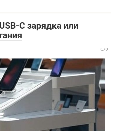
 USB-C зарядка или
тания
0