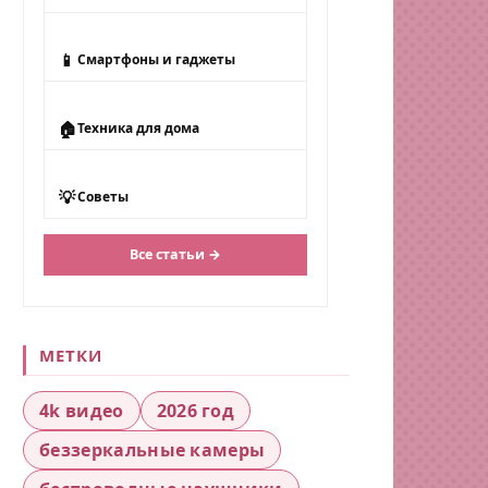
📱
Смартфоны и гаджеты
🏠
Техника для дома
💡
Советы
Все статьи →
МЕТКИ
4k видео
2026 год
беззеркальные камеры