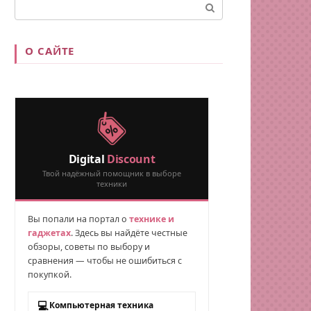
Поиск:
О САЙТЕ
Digital
Discount
Твой надёжный помощник в выборе
техники
Вы попали на портал о
технике и
гаджетах
. Здесь вы найдёте честные
обзоры, советы по выбору и
сравнения — чтобы не ошибиться с
покупкой.
💻
Компьютерная техника