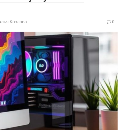
алья Козлова
0