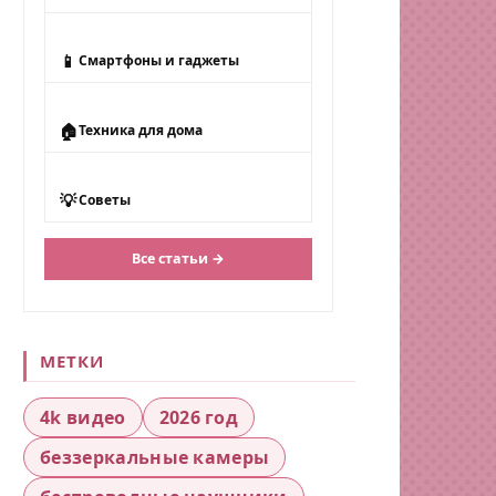
📱
Смартфоны и гаджеты
🏠
Техника для дома
💡
Советы
Все статьи →
МЕТКИ
4k видео
2026 год
беззеркальные камеры