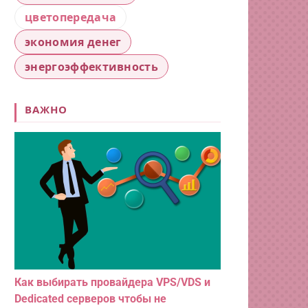
цветопередача
экономия денег
энергоэффективность
ВАЖНО
Как выбирать провайдера VPS/VDS и
Dedicated серверов чтобы не