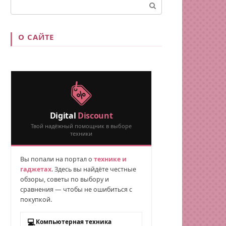
Поиск:
О САЙТЕ
Digital
Discount
Твой надёжный помощник в выборе
техники
Вы попали на портал о
технике и
гаджетах
. Здесь вы найдёте честные
обзоры, советы по выбору и
сравнения — чтобы не ошибиться с
покупкой.
💻
Компьютерная техника