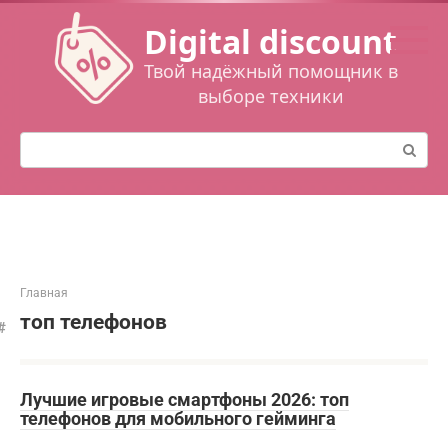
Перейти
Digital discount
к
контенту
Твой надёжный помощник в
выборе техники
Поиск:
Главная
топ телефонов
Лучшие игровые смартфоны 2026: топ
телефонов для мобильного гейминга