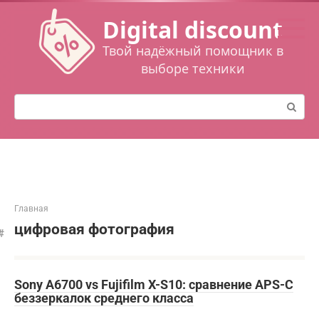
Перейти
Digital discount
к
контенту
Твой надёжный помощник в
выборе техники
Поиск:
Главная
цифровая фотография
Sony A6700 vs Fujifilm X-S10: сравнение APS-C
беззеркалок среднего класса