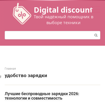
Перейти
Digital discount
к
контенту
Твой надёжный помощник в
выборе техники
Поиск:
Главная
удобство зарядки
Лучшие беспроводные зарядки 2026:
технологии и совместимость