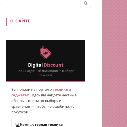
Поиск:
О САЙТЕ
Digital
Discount
Твой надёжный помощник в выборе
техники
Вы попали на портал о
технике и
гаджетах
. Здесь вы найдёте честные
обзоры, советы по выбору и
сравнения — чтобы не ошибиться с
покупкой.
💻
Компьютерная техника