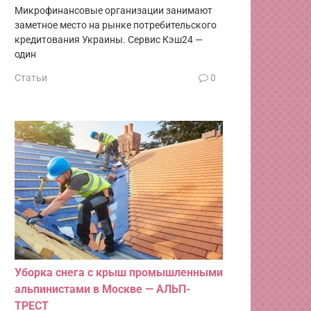
Микрофинансовые организации занимают
заметное место на рынке потребительского
кредитования Украины. Сервис Кэш24 —
один
Статьи
0
Уборка снега с крыш промышленными
альпинистами в Москве — АЛЬП-
ТРЕСТ