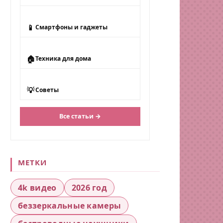
📱
Смартфоны и гаджеты
🏠
Техника для дома
💡
Советы
Все статьи →
МЕТКИ
4k видео
2026 год
беззеркальные камеры