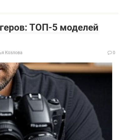
геров: ТОП-5 моделей
ья Козлова
0