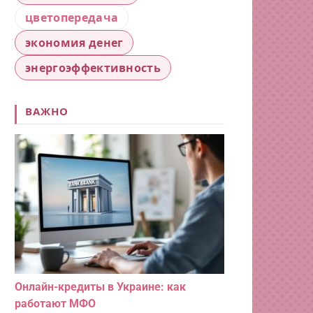
цветопередача
экономия денег
энергоэффективность
ВАЖНО
Онлайн-кредиты в Украине: как
работают МФО