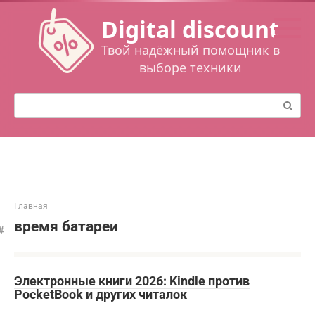
Перейти
Digital discount
к
контенту
Твой надёжный помощник в
выборе техники
Поиск:
Главная
время батареи
Электронные книги 2026: Kindle против
PocketBook и других читалок