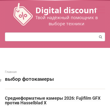
Перейти
Digital discount
к
контенту
Твой надёжный помощник в
выборе техники
Поиск:
Главная
выбор фотокамеры
Среднеформатные камеры 2026: Fujifilm GFX
против Hasselblad X