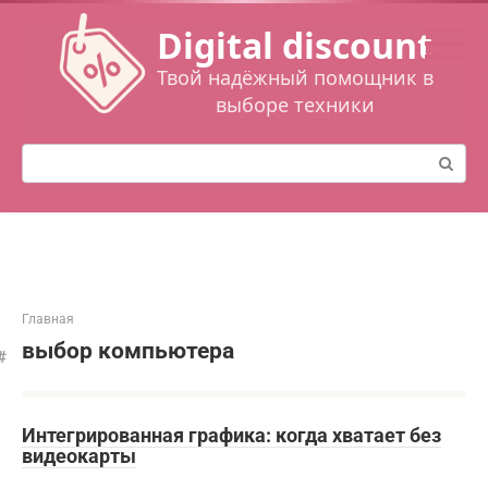
Перейти
Digital discount
к
контенту
Твой надёжный помощник в
выборе техники
Поиск:
Главная
выбор компьютера
Интегрированная графика: когда хватает без
видеокарты