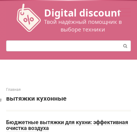
Перейти
Digital discount
к
контенту
Твой надёжный помощник в
выборе техники
Поиск:
Главная
вытяжки кухонные
Бюджетные вытяжки для кухни: эффективная
очистка воздуха