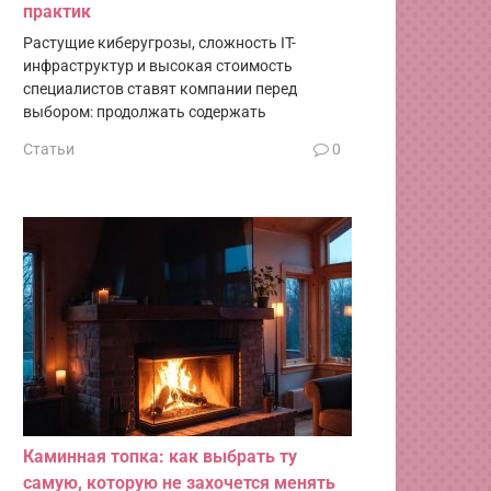
практик
Растущие киберугрозы, сложность IT-
инфраструктур и высокая стоимость
специалистов ставят компании перед
выбором: продолжать содержать
Статьи
0
Каминная топка: как выбрать ту
самую, которую не захочется менять