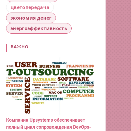
цветопередача
экономия денег
энергоэффективность
ВАЖНО
Компания Upsystems обеспечивает
полный цикл сопровождения DevOps-