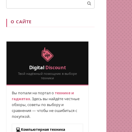
Поиск:
О САЙТЕ
Digital
Discount
Твой надёжный помощник в выборе
техники
Вы попали на портал о
технике и
гаджетах
. Здесь вы найдёте честные
обзоры, советы по выбору и
сравнения — чтобы не ошибиться с
покупкой.
💻
Компьютерная техника