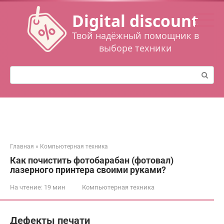
Перейти
Digital discount
к
контенту
Твой надёжный помощник в
выборе техники
Поиск:
Главная
»
Компьютерная техника
Как почистить фотобарабан (фотовал)
лазерного принтера своими руками?
На чтение:
19 мин
Компьютерная техника
Дефекты печати