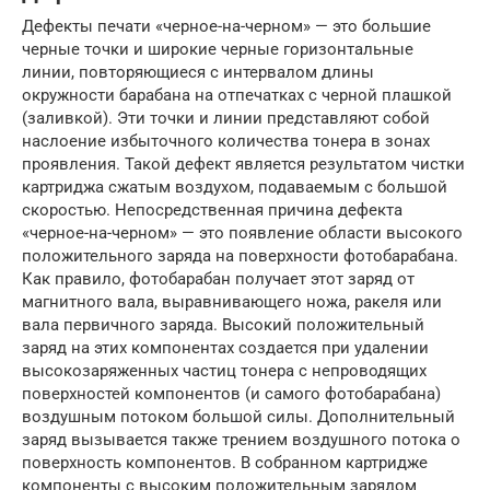
Дефекты печати «черное-на-черном» — это большие
черные точки и широкие черные горизонтальные
линии, повторяющиеся с интервалом длины
окружности барабана на отпечатках с черной плашкой
(заливкой). Эти точки и линии представляют собой
наслоение избыточного количества тонера в зонах
проявления. Такой дефект является результатом чистки
картриджа сжатым воздухом, подаваемым с большой
скоростью. Непосредственная причина дефекта
«черное-на-черном» — это появление области высокого
положительного заряда на поверхности фотобарабана.
Как правило, фотобарабан получает этот заряд от
магнитного вала, выравнивающего ножа, ракеля или
вала первичного заряда. Высокий положительный
заряд на этих компонентах создается при удалении
высокозаряженных частиц тонера с непроводящих
поверхностей компонентов (и самого фотобарабана)
воздушным потоком большой силы. Дополнительный
заряд вызывается также трением воздушного потока о
поверхность компонентов. В собранном картридже
компоненты с высоким положительным зарядом