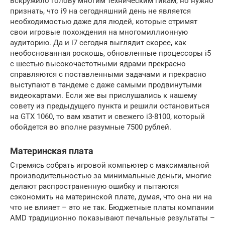
вскружило голову многим техническим гикам, но нужно
признать, что i9 на сегодняшний день не является
необходимостью даже для людей, которые стримят
свои игровые похождения на многомиллионную
аудиторию. Да и i7 сегодня выглядит скорее, как
необоснованная роскошь, обновленные процессоры i5
с шестью высокочастотными ядрами прекрасно
справляются с поставленными задачами и прекрасно
выступают в тандеме с даже самыми продвинутыми
видеокартами. Если же вы прислушались к нашему
совету из предыдущего пункта и решили остановиться
на GTX 1060, то вам хватит и свежего i3-8100, который
обойдется во вполне разумные 7500 рублей.
Материнская плата
Стремясь собрать игровой компьютер с максимальной
производительностью за минимальные деньги, многие
делают распространенную ошибку и пытаются
сэкономить на материнской плате, думая, что она ни на
что не влияет – это не так. Бюджетные платы компании
AMD традиционно показывают печальные результаты –