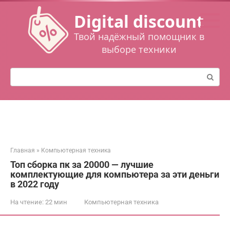
Перейти
Digital discount
к
контенту
Твой надёжный помощник в
выборе техники
Поиск:
Главная
»
Компьютерная техника
Топ сборка пк за 20000 — лучшие
комплектующие для компьютера за эти деньги
в 2022 году
На чтение:
22 мин
Компьютерная техника