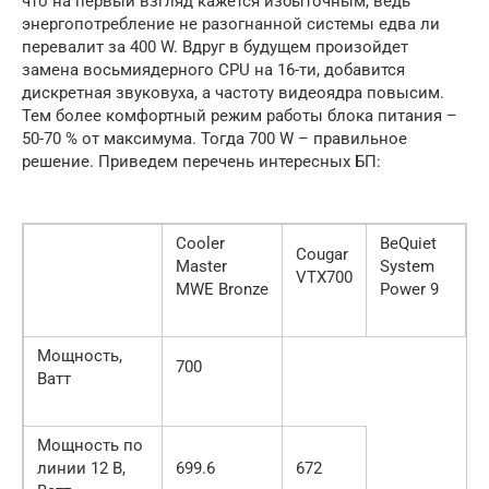
что на первый взгляд кажется избыточным, ведь
энергопотребление не разогнанной системы едва ли
перевалит за 400 W. Вдруг в будущем произойдет
замена восьмиядерного CPU на 16-ти, добавится
дискретная звуковуха, а частоту видеоядра повысим.
Тем более комфортный режим работы блока питания –
50-70 % от максимума. Тогда 700 W – правильное
решение. Приведем перечень интересных БП:
Cooler
BeQuiet
Cougar
Master
System
VTX700
MWE Bronze
Power 9
Мощность,
700
Ватт
Мощность по
линии 12 В,
699.6
672