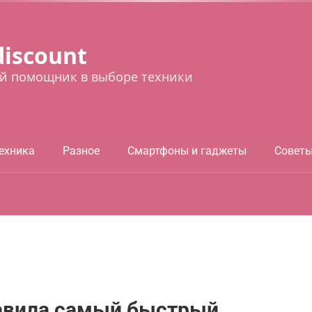
discount
й помощник в выборе техники
ехника
Разное
Смартфоны и гаджеты
Совет
ставила самый быстрый