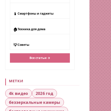
📱
Смартфоны и гаджеты
🏠
Техника для дома
💡
Советы
Все статьи →
МЕТКИ
4k видео
2026 год
беззеркальные камеры