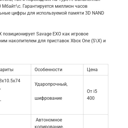
0 Мбайт\с. Гарантируется миллион часов
альные цифры для используемой памяти 3D NAND
rX позиционирует Savage EXO как игровое
ним накопителем для приставок Xbox One (S\X) и
бариты
Особенности
Цена
3х10.5х74
Ударопрочный,
,
От i5
шифрование
400
г
Автономное
копирование,