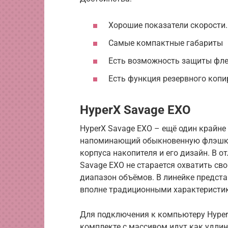
Хорошие показатели скорости. 
Самые компактные габариты
Есть возможность защиты фл
Есть функция резервного коп
HyperX Savage EXO
HyperX Savage EXO – ещё один крайн
напоминающий обыкновенную флэшку
корпуса накопителя и его дизайн. В 
Savage EXO не старается охватить 
диапазон объёмов. В линейке предста
вполне традиционными характеристика
Для подключения к компьютеру HyperX
комплекте с массивом идут как удлини