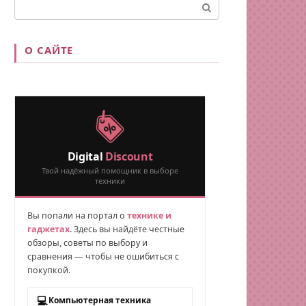
Поиск:
О САЙТЕ
Digital
Discount
Твой надёжный помощник в выборе
техники
Вы попали на портал о
технике и
гаджетах
. Здесь вы найдёте честные
обзоры, советы по выбору и
сравнения — чтобы не ошибиться с
покупкой.
💻
Компьютерная техника