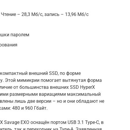
Чтение – 28,3 Мб/с, запись – 13,96 Мб/с
ешки паролем
ирования
е компактный внешний SSD, по форме
. Этой мимикрии помогает вытянутая форма
отличие от большинства внешних SSD HyperX
своими размерными вариациями максимальный
влены лишь две версии – но и они обладают не
ми: 480 и 960 Гбайт.
 Savage EXO оснащён портом USB 3.1 Type-C, в
тель, так и переходник на Type-A. Заявленная