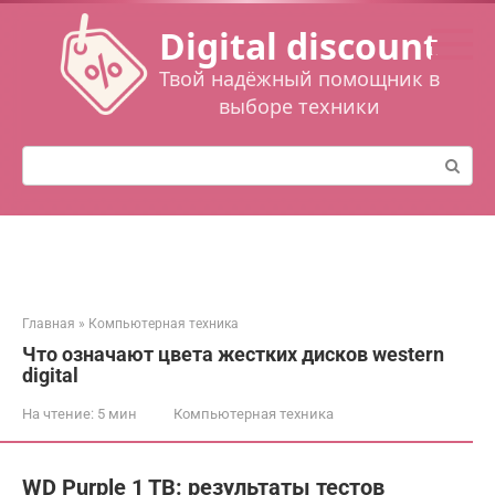
Перейти
Digital discount
к
контенту
Твой надёжный помощник в
выборе техники
Поиск:
Главная
»
Компьютерная техника
Что означают цвета жестких дисков western
digital
На чтение:
5 мин
Компьютерная техника
WD Purple 1 TB: результаты тестов